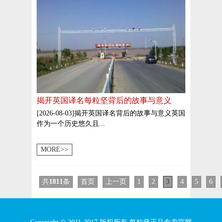
揭开英国译名每粒坚背后的故事与意义
[2026-08-03]揭开英国译名背后的故事与意义英国
作为一个历史悠久且...
MORE>>
共
1811
条
首页
上一页
1
2
3
4
5
6